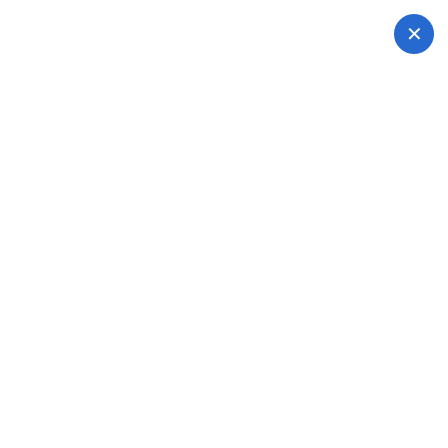
登录平台
✕
标签云列表
按标签聚合浏览相关文章
华为麒麟芯片与骁龙性能差异对比分析 - 赌博游戏app