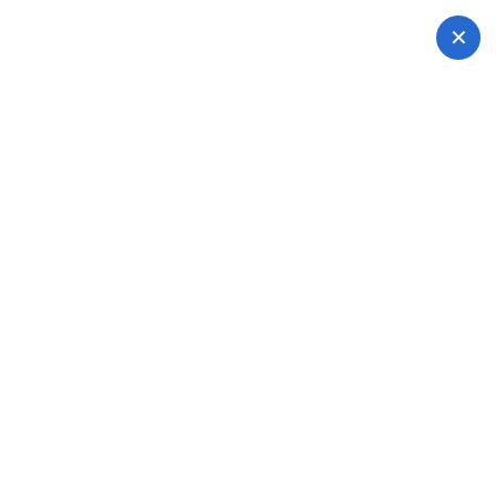
✕
p
资讯中心
联系我们
登录平台
规路径解析
赌博游戏app
专业 · 信赖 · 安全
立即注册